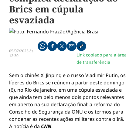
Brics em cúpula
esvaziada
Compartilhe pelo whatsapp
Compartilhar no facebook
Compartilhar no twitter
Compartilhe pelo email
Copiar link da notícia
05/07/2025 às
Link copiado para a área
12:30
de transferência
Sem o chinês Xi Jinping e o russo Vladimir Putin, os
líderes do Brics se reúnem a partir deste domingo
(6), no Rio de Janeiro, em uma cúpula esvaziada e
que ainda tem pelo menos dois pontos relevantes
em aberto na sua declaração final: a reforma do
Conselho de Segurança da ONU e os termos para
condenar as recentes ações militares contra o Irã.
A notícia é da
CNN
.