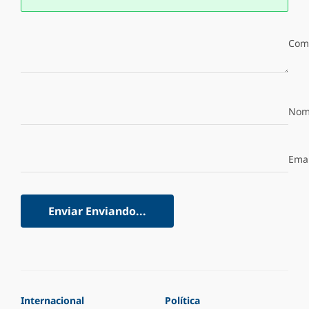
Com
Nom
Emai
Enviar
Enviando...
Internacional
Política