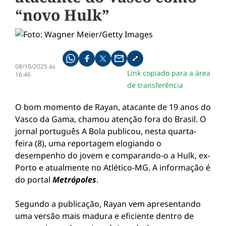
“novo Hulk”
Compartilhe pelo whatsapp
Compartilhar no facebook
Compartilhar no twitter
Compartilhe pelo email
Copiar link da notícia
08/10/2025 às
Link copiado para a área
16:46
de transferência
O bom momento de Rayan, atacante de 19 anos do
Vasco da Gama, chamou atenção fora do Brasil. O
jornal português A Bola publicou, nesta quarta-
feira (8), uma reportagem elogiando o
desempenho do jovem e comparando-o a Hulk, ex-
Porto e atualmente no Atlético-MG. A informação é
do portal
Metrópoles
.
Segundo a publicação, Rayan vem apresentando
uma versão mais madura e eficiente dentro de