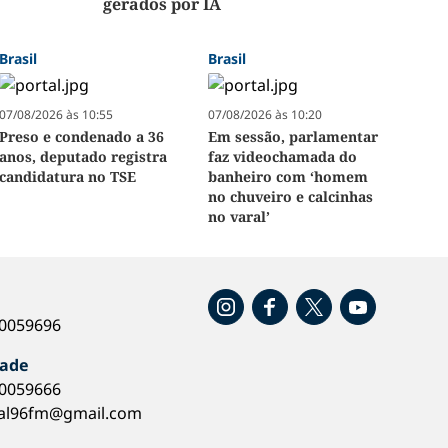
gerados por IA
Brasil
Brasil
07/08/2026 às 10:55
07/08/2026 às 10:20
Preso e condenado a 36
Em sessão, parlamentar
anos, deputado registra
faz videochamada do
candidatura no TSE
banheiro com ‘homem
no chuveiro e calcinhas
no varal’
o
40059696
dade
40059666
al96fm@gmail.com