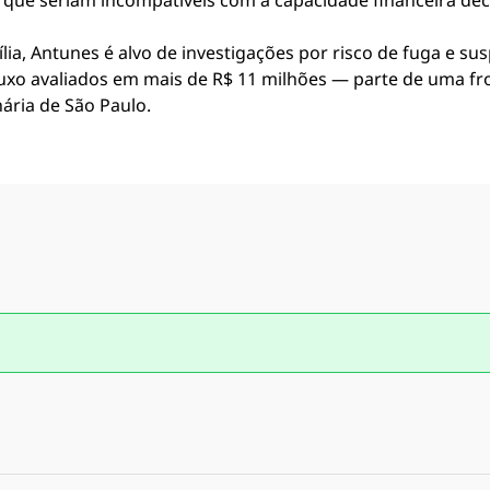
 que seriam incompatíveis com a capacidade financeira decl
ia, Antunes é alvo de investigações por risco de fuga e sus
luxo avaliados em mais de R$ 11 milhões — parte de uma fr
ria de São Paulo.