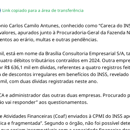
Link copiado para a área de transferência
sapp
acebook
no twitter
ilhe pelo email
piar link da notícia
tonio Carlos Camilo Antunes, conhecido como “Careca do IN
s valores, apurados junto à Procuradoria-Geral da Fazenda 
ntos ao erário, multas e outras pendências.
 mil, está em nome da Brasília Consultoria Empresarial S/
uatro débitos tributários contraídos em 2024. Outra empres
r R$ 636,1 mil em dívidas, referentes a quatro registros f
 de descontos irregulares em benefícios do INSS, revelado 
mil, com duas dívidas registradas neste ano.
CA e administrador das outras duas empresas. Procurado 
não vai responder” aos questionamentos.
de Atividades Financeiras (Coaf) enviados à CPMI do INSS
pica e fragmentada”. Segundo o órgão, não foi possível det