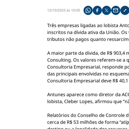
12/10/2025 às 10:00
Compartilhe pelo what
Compartilhar no f
Compartilhar 
Compart
Co
Três empresas ligadas ao lobista An
inscritos na dívida ativa da União. O
tributos não pagos quanto ressarcime
A maior parte da dívida, de R$ 903,4
Consulting. Os valores referem-se a q
Consultoria Empresarial, responde po
das principais envolvidas no esquema
Consultoria Empresarial deve R$ 40,1 
Antunes aparece como diretor da AC
lobista, Cleber Lopes, afirmou que “
Relatórios do Conselho de Controle 
cerca de R$ 53 milhões de forma “atí