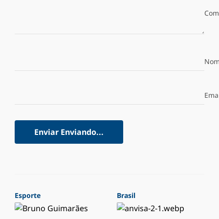
Com
Nom
Emai
Enviar
Enviando...
Esporte
Brasil