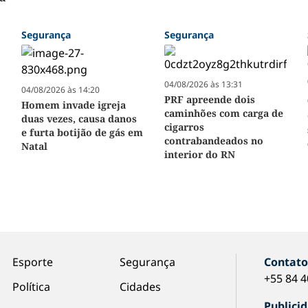
Segurança
Segurança
04/08/2026 às 13:31
04/08/2026 às 14:20
PRF apreende dois
Homem invade igreja
caminhões com carga de
duas vezes, causa danos
cigarros
e furta botijão de gás em
contrabandeados no
Natal
interior do RN
Esporte
Segurança
Contat
+55 84 
Política
Cidades
Publici