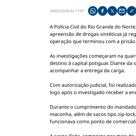
26/02/2026 às 17:01
Compartilhe pelo what
Compartilhar no f
Compartilhar 
Compart
Co
A Polícia Civil do Rio Grande do Norte
apreensão de drogas sintéticas já r
operação que terminou com a prisão 
As investigações começaram na quarta
destino à capital potiguar. Diante da s
acompanhar a entrega da carga.
Com autorização judicial, foi realiz
logo após o investigado receber a en
Durante o cumprimento do mandado d
maconha, além de sacos tipo zip-lock
funcionava como ponto de comercial