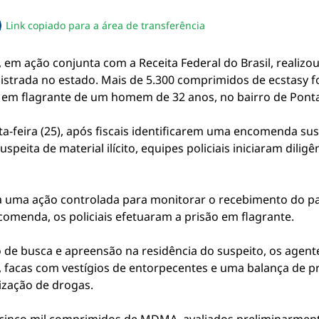
Link copiado para a área de transferência
sapp
acebook
no twitter
ilhe pelo email
piar link da notícia
, em ação conjunta com a Receita Federal do Brasil, realizou
egistrada no estado. Mais de 5.300 comprimidos de ecstasy
em flagrante de um homem de 32 anos, no bairro de Ponta
-feira (25), após fiscais identificarem uma encomenda sus
uspeita de material ilícito, equipes policiais iniciaram diligê
ada uma ação controlada para monitorar o recebimento do pa
comenda, os policiais efetuaram a prisão em flagrante.
e busca e apreensão na residência do suspeito, os agent
, facas com vestígios de entorpecentes e uma balança de pr
ização de drogas.