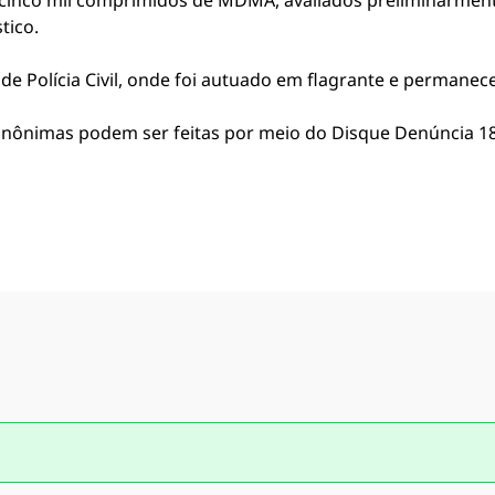
e cinco mil comprimidos de MDMA, avaliados preliminarment
tico.
de Polícia Civil, onde foi autuado em flagrante e permanece 
as anônimas podem ser feitas por meio do Disque Denúncia 