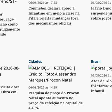
06/08/2026 às 17:28
06/08/2026 às 
Conmebol declara apoio a
Flávio Dino
Infantino em meio à crise na
suspende j
er
Fifa e rejeita mudanças fora
sobre jogos
s, caça-
dos mecanismos oficiais
bicho como
 julgamento
pido
Cidades
Brasil
06/08/2026 às 
Ator da Glo
foi "farsa" 
visita obra
06/08/2026 às 14:29
infantil
e Obra em
Pesquisa de preço do Procon
Natal aponta aumento no
preço da refeição na capital de
4,45%