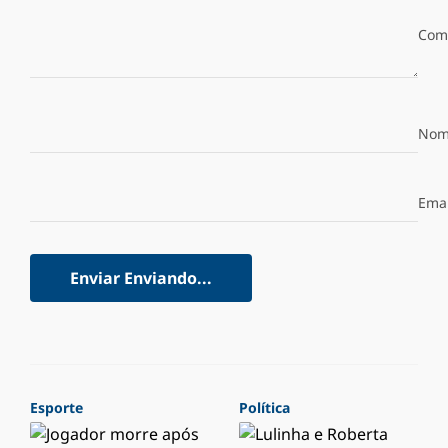
Com
Nom
Emai
Enviar
Enviando...
Esporte
Política