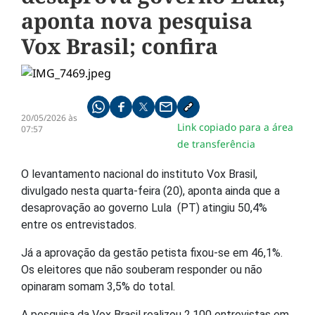
aponta nova pesquisa
Vox Brasil; confira
Compartilhe pelo whatsapp
Compartilhar no facebook
Compartilhar no twitter
Compartilhe pelo email
Copiar link da notícia
20/05/2026 às
Link copiado para a área
07:57
de transferência
O levantamento nacional do instituto Vox Brasil,
divulgado nesta quarta-feira (20), aponta ainda que a
desaprovação ao governo Lula (PT) atingiu 50,4%
entre os entrevistados.
Já a aprovação da gestão petista fixou-se em 46,1%.
Os eleitores que não souberam responder ou não
opinaram somam 3,5% do total.
A pesquisa da Vox Brasil realizou 2.100 entrevistas em