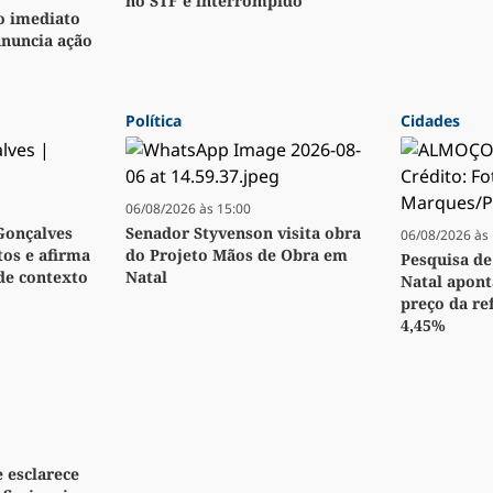
no STF é interrompido
o imediato
anuncia ação
Política
Cidades
06/08/2026 às 15:00
Gonçalves
Senador Styvenson visita obra
06/08/2026 às 
os e afirma
do Projeto Mãos de Obra em
Pesquisa de
 de contexto
Natal
Natal apon
preço da ref
4,45%
e esclarece