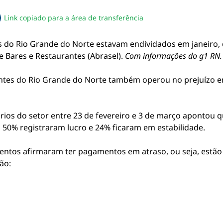
Link copiado para a área de transferência
sapp
acebook
no twitter
ilhe pelo email
piar link da notícia
s do Rio Grande do Norte estavam endividados em janeiro
de Bares e Restaurantes (Abrasel).
Com informações do g1 RN.
ntes do Rio Grande do Norte também operou no prejuízo e
rios do setor entre 23 de fevereiro e 3 de março apontou 
 50% registraram lucro e 24% ficaram em estabilidade.
entos afirmaram ter pagamentos em atraso, ou seja, estão 
ão: