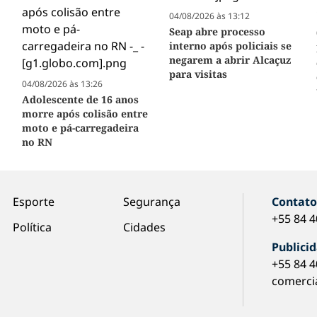
04/08/2026 às 13:12
Seap abre processo
interno após policiais se
negarem a abrir Alcaçuz
para visitas
04/08/2026 às 13:26
Adolescente de 16 anos
morre após colisão entre
moto e pá-carregadeira
no RN
Esporte
Segurança
Contat
+55 84 
Política
Cidades
Publici
+55 84 
comerci