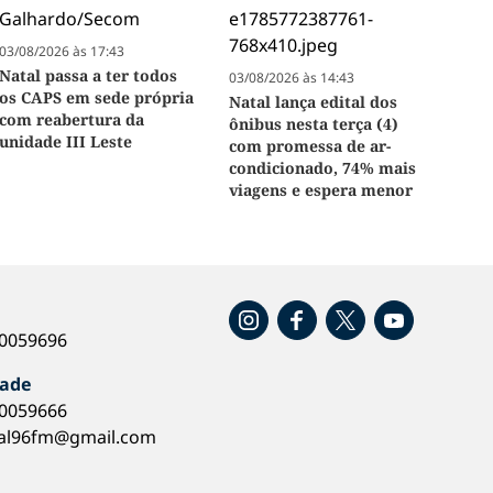
03/08/2026 às 17:43
Natal passa a ter todos
03/08/2026 às 14:43
os CAPS em sede própria
Natal lança edital dos
com reabertura da
ônibus nesta terça (4)
unidade III Leste
com promessa de ar-
condicionado, 74% mais
viagens e espera menor
o
40059696
dade
40059666
al96fm@gmail.com