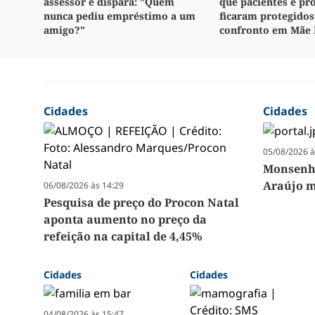
assessor e dispara: "Quem
que pacientes e pro
nunca pediu empréstimo a um
ficaram protegidos
amigo?"
confronto em Mãe 
Cidades
Cidades
05/08/2026 à
Monsenho
Araújo m
06/08/2026 às 14:29
Pesquisa de preço do Procon Natal
aponta aumento no preço da
refeição na capital de 4,45%
Cidades
Cidades
04/08/2026 às 15:47