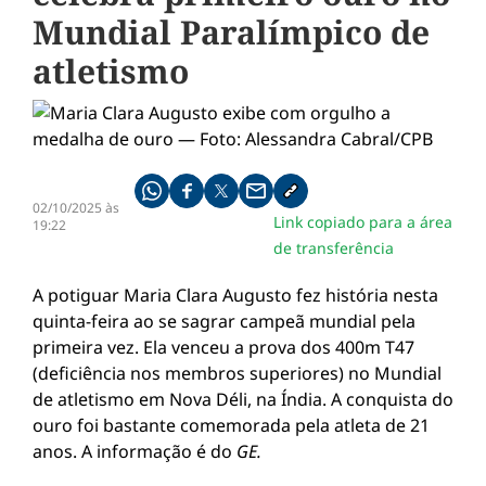
Mundial Paralímpico de
atletismo
Compartilhe pelo whatsapp
Compartilhar no facebook
Compartilhar no twitter
Compartilhe pelo email
Copiar link da notícia
02/10/2025 às
Link copiado para a área
19:22
de transferência
A potiguar Maria Clara Augusto fez história nesta
quinta-feira ao se sagrar campeã mundial pela
primeira vez. Ela venceu a prova dos 400m T47
(deficiência nos membros superiores) no Mundial
de atletismo em Nova Déli, na Índia. A conquista do
ouro foi bastante comemorada pela atleta de 21
anos. A informação é do
GE.