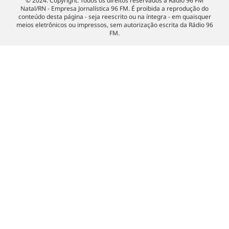
© 2024. Copyright. Todos os direitos reservados à Rádio 96 FM
Natal/RN - Empresa Jornalística 96 FM. É proibida a reprodução do
conteúdo desta página - seja reescrito ou na íntegra - em quaisquer
meios eletrônicos ou impressos, sem autorização escrita da Rádio 96
FM.