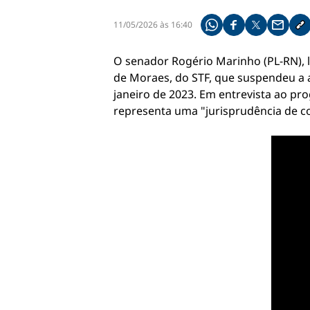
11/05/2026 às 16:40
Compartilhe pelo what
Compartilhar no f
Compartilhar 
Compart
Co
O senador Rogério Marinho (PL-RN), l
de Moraes, do STF, que suspendeu a 
janeiro de 2023. Em entrevista ao pr
representa uma "jurisprudência de co