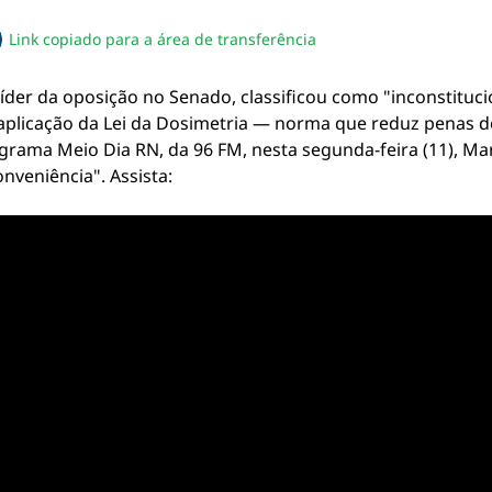
Link copiado para a área de transferência
sapp
acebook
no twitter
ilhe pelo email
piar link da notícia
íder da oposição no Senado, classificou como "inconstituci
aplicação da Lei da Dosimetria — norma que reduz penas d
ograma Meio Dia RN, da 96 FM, nesta segunda-feira (11), M
nveniência". Assista: