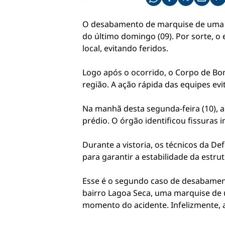
Compartilhe pelo what
Compartilhar no f
Compartilhar 
Compart
Co
O desabamento de marquise de uma pad
do último domingo (09). Por sorte, 
local, evitando feridos.
Logo após o ocorrido, o Corpo de Bom
região. A ação rápida das equipes e
Na manhã desta segunda-feira (10), a
prédio. O órgão identificou fissuras
Durante a vistoria, os técnicos da D
para garantir a estabilidade da estr
Esse é o segundo caso de desabament
bairro Lagoa Seca, uma marquise de
momento do acidente. Infelizmente, a