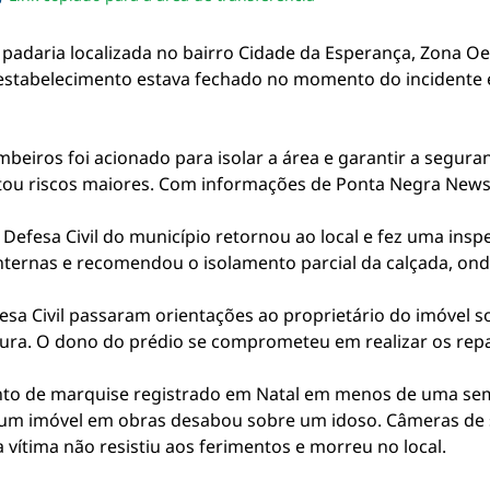
sapp
acebook
no twitter
ilhe pelo email
piar link da notícia
aria localizada no bairro Cidade da Esperança, Zona Oest
o estabelecimento estava fechado no momento do incident
beiros foi acionado para isolar a área e garantir a segur
vitou riscos maiores. Com informações de Ponta Negra News
 Defesa Civil do município retornou ao local e fez uma ins
 internas e recomendou o isolamento parcial da calçada, o
efesa Civil passaram orientações ao proprietário do imóvel
utura. O dono do prédio se comprometeu em realizar os repa
o de marquise registrado em Natal em menos de uma seman
 um imóvel em obras desabou sobre um idoso. Câmeras de
 vítima não resistiu aos ferimentos e morreu no local.