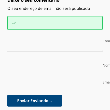
Deixe o seu comentário
O seu endereço de email não será publicado
Com
Nom
Emai
Enviar
Enviando...