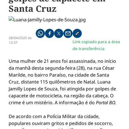
Santa Cruz
Compartilhe pelo whatsapp
Compartilhar no facebook
Compartilhar no twitter
Compartilhe pelo email
Copiar link da notícia
28/04/2025 às
Link copiado para a área
12:37
de transferência
Uma mulher de 21 anos foi assassinada, no início
da manhã desta segunda-feira (28), na rua César
Marilde, no bairro Paraíso, na cidade de Santa
Cruz, distante 115 quilômetros de Natal. Luana
Jamilly Lopes de Souza, foi atingida por golpes de
capacete de motocicleta, na região da cabeça. O
crime é um mistério. A informação é do
Portal BO.
De acordo com a Polícia Militar da cidade,
populares ouviram gritos e pedidos de socorro,