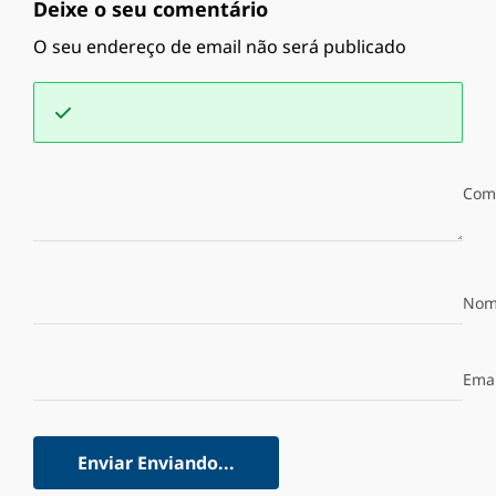
Deixe o seu comentário
O seu endereço de email não será publicado
Com
Nom
Emai
Enviar
Enviando...