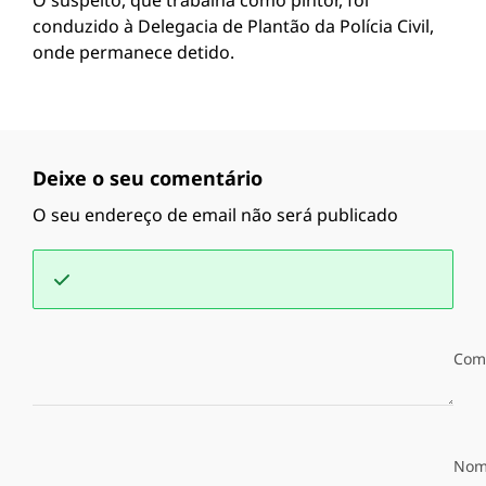
O suspeito, que trabalha como pintor, foi
conduzido à Delegacia de Plantão da Polícia Civil,
onde permanece detido.
Deixe o seu comentário
O seu endereço de email não será publicado
Com
Nom