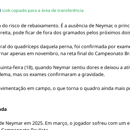
Link copiado para a área de transferência
sapp
acebook
no twitter
ilhe pelo email
piar link da notícia
 do risco de rebaixamento. É a ausência de Neymar, o princ
ireita, pode ficar de fora dos gramados pelos próximos do
ral do quadríceps daquela perna, foi confirmada por exam
ornar apenas em novembro, na reta final do Campeonato Bras
uinta-feira (18), quando Neymar sentiu dores e deixou a at
blema, mas os exames confirmaram a gravidade.
 movimentação em campo, o que torna o quadro ainda mais 
ada
r de Neymar em 2025. Em março, o jogador sofreu com um 