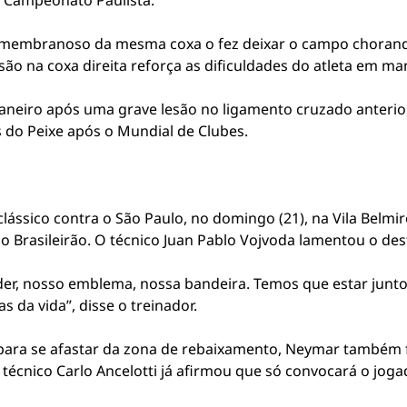
o Campeonato Paulista.
membranoso da mesma coxa o fez deixar o campo chorando 
esão na coxa direita reforça as dificuldades do atleta em m
aneiro após uma grave lesão no ligamento cruzado anterio
s do Peixe após o Mundial de Clubes.
lássico contra o São Paulo, no domingo (21), na Vila Belmir
do Brasileirão. O técnico Juan Pablo Vojvoda lamentou o des
íder, nosso emblema, nossa bandeira. Temos que estar jun
s da vida”, disse o treinador.
 para se afastar da zona de rebaixamento, Neymar também f
técnico Carlo Ancelotti já afirmou que só convocará o jog