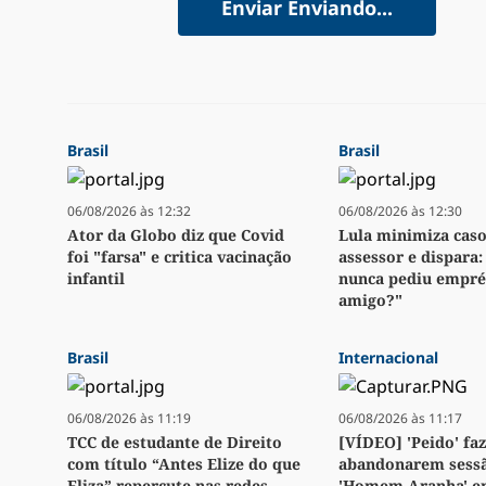
Enviar
Enviando...
Brasil
Brasil
06/08/2026 às 12:32
06/08/2026 às 12:30
Ator da Globo diz que Covid
Lula minimiza caso
foi "farsa" e critica vacinação
assessor e dispara
infantil
nunca pediu empré
amigo?"
Brasil
Internacional
06/08/2026 às 11:19
06/08/2026 às 11:17
TCC de estudante de Direito
[VÍDEO] 'Peido' fa
com título “Antes Elize do que
abandonarem sess
Eliza” repercute nas redes
'Homem-Aranha' e