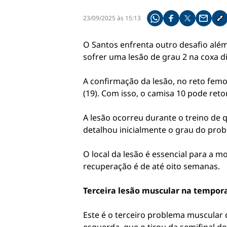
23/09/2025 às 15:13
Compartilhe pelo what
Compartilhar no f
Compartilhar 
Compart
Co
O Santos enfrenta outro desafio além
sofrer uma lesão de grau 2 na coxa d
A confirmação da lesão, no reto femo
(19). Com isso, o camisa 10 pode ret
A lesão ocorreu durante o treino de q
detalhou inicialmente o grau do pro
O local da lesão é essencial para a
recuperação é de até oito semanas.
Terceira lesão muscular na tempor
Este é o terceiro problema muscula