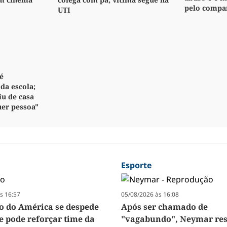
pelo compa
UTI
é
da escola;
iu de casa
uer pessoa"
Esporte
s 16:57
05/08/2026 às 16:08
ro do América se despede
Após ser chamado de
e pode reforçar time da
"vagabundo", Neymar re