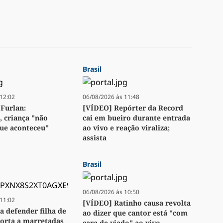
Brasil
12:02
06/08/2026 às 11:48
Furlan:
[VÍDEO] Repórter da Record
 criança "não
cai em bueiro durante entrada
ue aconteceu"
ao vivo e reação viraliza;
assista
Brasil
06/08/2026 às 10:50
11:02
[VÍDEO] Ratinho causa revolta
a defender filha de
ao dizer que cantor está "com
orta a marretadas
cara de viado" ao vivo