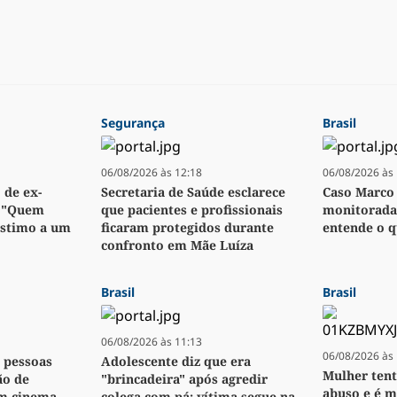
Segurança
Brasil
06/08/2026 às 12:18
06/08/2026 às 
 de ex-
Secretaria de Saúde esclarece
Caso Marco 
: "Quem
que pacientes e profissionais
monitorada,
stimo a um
ficaram protegidos durante
entende o q
confronto em Mãe Luíza
Brasil
Brasil
06/08/2026 às 11:13
06/08/2026 às 
z pessoas
Adolescente diz que era
Mulher tent
ão de
"brincadeira" após agredir
abuso e é m
m cinema
colega com pá; vítima segue na