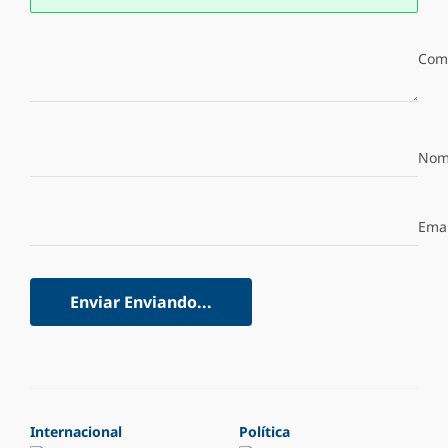
Com
Nom
Emai
Enviar
Enviando...
Internacional
Política