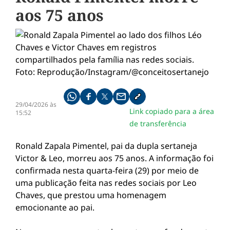
aos 75 anos
Compartilhe pelo whatsapp
Compartilhar no facebook
Compartilhar no twitter
Compartilhe pelo email
Copiar link da notícia
29/04/2026 às
Link copiado para a área
15:52
de transferência
Ronald Zapala Pimentel, pai da dupla sertaneja
Victor & Leo
, morreu aos 75 anos. A informação foi
confirmada nesta quarta-feira (29) por meio de
uma publicação feita nas redes sociais por
Leo
Chaves
, que prestou uma homenagem
emocionante ao pai.