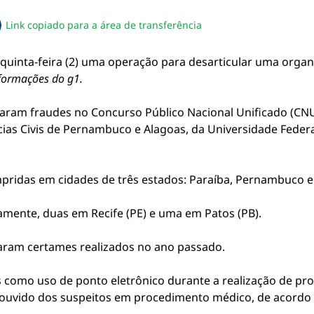
Link copiado para a área de transferência
sapp
acebook
no twitter
ilhe pelo email
piar link da notícia
ta quinta-feira (2) uma operação para desarticular uma orga
formações do g1.
ntaram fraudes no Concurso Público Nacional Unificado (
ias Civis de Pernambuco e Alagoas, da Universidade Federa
mpridas em cidades de três estados: Paraíba, Pernambuco e
amente, duas em Recife (PE) e uma em Patos (PB).
ram certames realizados no ano passado.
as como uso de ponto eletrônico durante a realização de pr
no ouvido dos suspeitos em procedimento médico, de acordo