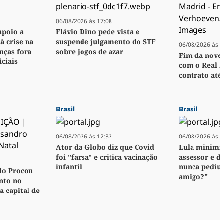
06/08/2026 às 17:08
apoio a
Flávio Dino pede vista e
à crise na
suspende julgamento do STF
06/08/2026 às 
nças fora
sobre jogos de azar
Fim da novel
ciais
com o Real 
contrato at
Brasil
Brasil
06/08/2026 às 12:32
06/08/2026 às 
Ator da Globo diz que Covid
Lula minimi
foi "farsa" e critica vacinação
assessor e 
infantil
nunca pedi
do Procon
amigo?"
nto no
a capital de