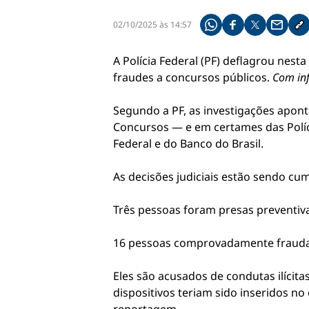
02/10/2025 às 14:57
Compartilhe pelo what
Compartilhar no f
Compartilhar 
Compart
Co
A Polícia Federal (PF) deflagrou nes
fraudes a concursos públicos.
Com in
Segundo a PF, as investigações apo
Concursos — e em certames das Políc
Federal e do Banco do Brasil.
As decisões judiciais estão sendo cu
Três pessoas foram presas preventiv
16 pessoas comprovadamente frauda
Eles são acusados de condutas ilícit
dispositivos teriam sido inseridos 