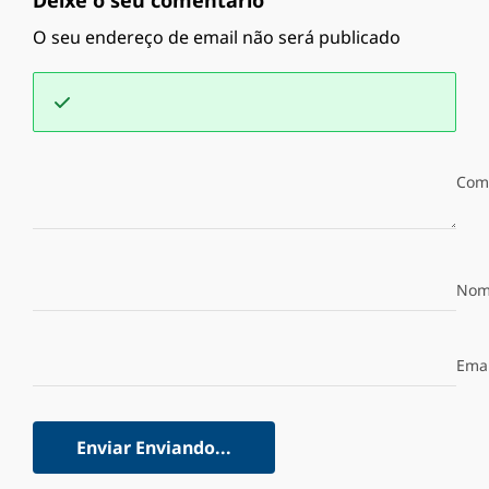
Deixe o seu comentário
O seu endereço de email não será publicado
Com
Nom
Emai
Enviar
Enviando...