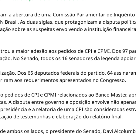
sapp
acebook
no twitter
ilhe pelo email
piar link da notícia
iam a abertura de uma Comissão Parlamentar de Inquérito (
 Brasil. As duas siglas, que protagonizam a disputa polít
ação sobre as suspeitas envolvendo a instituição financeira
trou a maior adesão aos pedidos de CPI e CPMI. Dos 97 pa
ção. No Senado, todos os 16 senadores da legenda apoiaram
zação. Dos 65 deputados federais do partido, 64 assinaram
deriram aos requerimentos apresentados no Congresso.
o pedidos de CPI e CPMI relacionados ao Banco Master, a
ticas. A disputa entre governo e oposição envolve não apena
esidência e a relatoria de uma CPI são consideradas estra
ação de testemunhas e elaboração do relatório final.
de ambos os lados, o presidente do Senado, Davi Alcolum