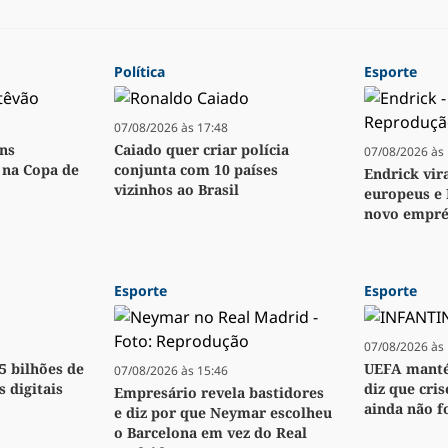
Política
Esporte
07/08/2026 às 17:48
ens
Caiado quer criar polícia
07/08/2026 às 
o na Copa de
conjunta com 10 países
Endrick vir
vizinhos ao Brasil
europeus e 
novo empré
Esporte
Esporte
07/08/2026 às 
,5 bilhões de
UEFA manté
07/08/2026 às 15:46
s digitais
diz que cri
Empresário revela bastidores
ainda não f
e diz por que Neymar escolheu
o Barcelona em vez do Real