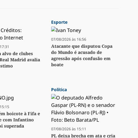
Esporte
07/08/2026 às 16:56
Atacante que disputou Copa
17:31
do Mundo é acusado de
a alvo de clubes
agressão após confusão em
Real Madrid avalia
boate
stimo
Política
15:15
m boicote à Fifa e
se com Infantino
oi superada
07/08/2026 às 15:11
PL deixa brecha em ata e cria