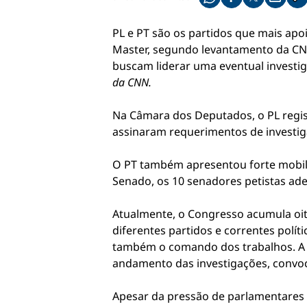
Compartilhe pelo what
Compartilhar no f
Compartilhar 
Compart
Co
PL e PT são os partidos que mais apo
Master, segundo levantamento da CNN
buscam liderar uma eventual investig
da CNN.
Na Câmara dos Deputados, o PL regis
assinaram requerimentos de investiga
O PT também apresentou forte mobili
Senado, os 10 senadores petistas a
Atualmente, o Congresso acumula oit
diferentes partidos e correntes polí
também o comando dos trabalhos. A pr
andamento das investigações, convoc
Apesar da pressão de parlamentares 