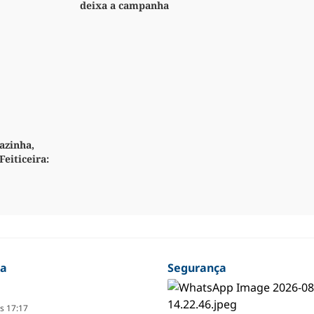
deixa a campanha
azinha,
Feiticeira:
ça
Segurança
s 17:17