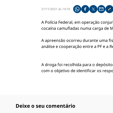
21/11/2021 às 14:10
Compartilhe pelo what
Compartilhar no f
Compartilhar 
Compart
Co
A Polícia Federal, em operação conju
cocaína camufladas numa carga de Ma
A apreensão ocorreu durante uma fisc
análise e cooperação entre a PF e a Re
A droga foi recolhida para o depósito 
com o objetivo de identificar os resp
Deixe o seu comentário