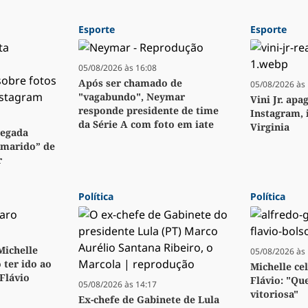
Esporte
Esporte
05/08/2026 às 16:08
Após ser chamado de
05/08/2026 às 
"vagabundo", Neymar
Vini Jr. apa
responde presidente de time
Instagram, 
da Série A com foto em iate
Virginia
regada
“marido” de
r
Política
Política
 Michelle
05/08/2026 às 
 ter ido ao
Michelle ce
 Flávio
Flávio: "Qu
05/08/2026 às 14:17
vitoriosa"
Ex-chefe de Gabinete de Lula