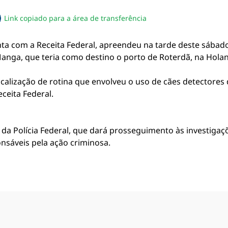
Link copiado para a área de transferência
sapp
acebook
no twitter
ilhe pelo email
piar link da notícia
nta com a Receita Federal, apreendeu na tarde deste sábado,
nga, que teria como destino o porto de Roterdã, na Holan
alização de rotina que envolveu o uso de cães detectores 
ceita Federal.
da Polícia Federal, que dará prosseguimento às investigaçõe
onsáveis pela ação criminosa.