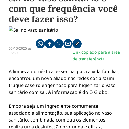
com que frequência você
deve fazer isso?
Compartilhe pelo whatsapp
Compartilhar no facebook
Compartilhar no twitter
Compartilhe pelo email
Copiar link da notícia
05/10/2025 às
Link copiado para a área
16:30
de transferência
A limpeza doméstica, essencial para a vida familiar,
encontrou um novo aliado nas redes sociais: um
truque caseiro engenhoso para higienizar o vaso
sanitário com sal. A informação é do O Globo.
Embora seja um ingrediente comumente
associado à alimentação, sua aplicação no vaso
sanitário, combinada com outros elementos,
realiza uma desinfecção profunda e eficaz,