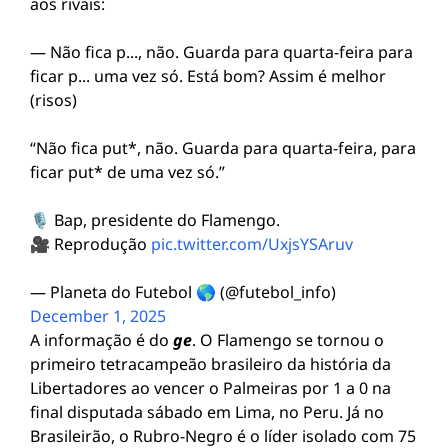
aos rivais:
— Não fica p..., não. Guarda para quarta-feira para
ficar p... uma vez só. Está bom? Assim é melhor
(risos)
“Não fica put*, não. Guarda para quarta-feira, para
ficar put* de uma vez só.”
🎙️ Bap, presidente do Flamengo.
🎥 Reprodução
pic.twitter.com/UxjsYSAruv
— Planeta do Futebol 🌎 (@futebol_info)
December 1, 2025
A informação é do
ge
. O Flamengo se tornou o
primeiro tetracampeão brasileiro da história da
Libertadores ao vencer o Palmeiras por 1 a 0 na
final disputada sábado em Lima, no Peru. Já no
Brasileirão, o Rubro-Negro é o líder isolado com 75