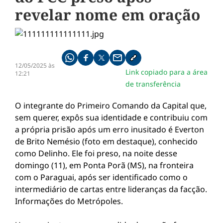
revelar nome em oração
Compartilhe pelo whatsapp
Compartilhar no facebook
Compartilhar no twitter
Compartilhe pelo email
Copiar link da notícia
12/05/2025 às
Link copiado para a área
12:21
de transferência
O integrante do Primeiro Comando da Capital que,
sem querer, expôs sua identidade e contribuiu com
a própria prisão após um erro inusitado é Everton
de Brito Nemésio (foto em destaque), conhecido
como Delinho. Ele foi preso, na noite desse
domingo (11), em Ponta Porã (MS), na fronteira
com o Paraguai, após ser identificado como o
intermediário de cartas entre lideranças da facção.
Informações do Metrópoles.