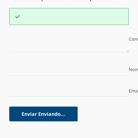
Com
Nom
Emai
Enviar
Enviando...