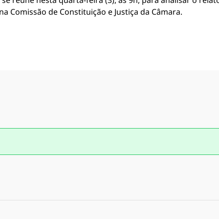
e reúne nesta quarta-feira (3), às 9h, para analisar o relat
na Comissão de Constituição e Justiça da Câmara.