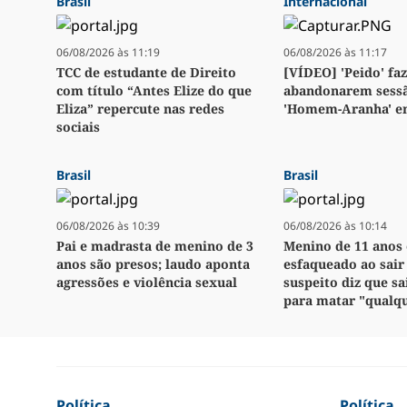
Brasil
Internacional
06/08/2026 às 11:19
06/08/2026 às 11:17
TCC de estudante de Direito
[VÍDEO] 'Peido' fa
com título “Antes Elize do que
abandonarem sess
Eliza” repercute nas redes
'Homem-Aranha' e
sociais
Brasil
Brasil
06/08/2026 às 10:39
06/08/2026 às 10:14
Pai e madrasta de menino de 3
Menino de 11 anos 
anos são presos; laudo aponta
esfaqueado ao sair 
agressões e violência sexual
suspeito diz que sa
para matar "qualq
Política
Política