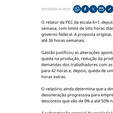
03/12/2025 às 09:25
Compartilhe pelo what
Compartilhar no f
Compartilhar 
Compart
Co
O relator da PEC da escala 6×1, deput
semana, com limite de oito horas di
governo federal. A proposta original,
até 36 horas semanais.
Gastão justificou as alterações apo
queda na produção, redução da produ
demandas dos trabalhadores com as 
para 42 horas e, depois, queda de uma
horas extras.
O relatório ainda determina que a dim
desoneração progressiva para empre
descontos que vão de 0% a até 50% na