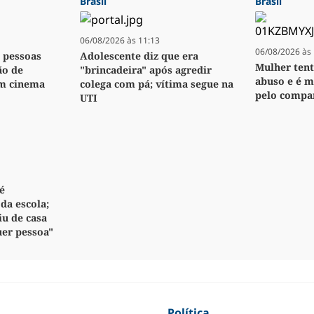
Brasil
Brasil
06/08/2026 às 11:13
06/08/2026 às 
z pessoas
Adolescente diz que era
Mulher tent
ão de
"brincadeira" após agredir
abuso e é m
m cinema
colega com pá; vítima segue na
pelo compa
UTI
é
da escola;
iu de casa
uer pessoa"
Política