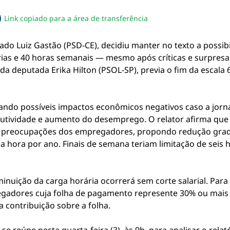
Link copiado para a área de transferência
sapp
acebook
no twitter
ilhe pelo email
piar link da notícia
ado Luiz Gastão (PSD-CE), decidiu manter no texto a possibi
árias e 40 horas semanais — mesmo após críticas e surpres
 da deputada Erika Hilton (PSOL-SP), previa o fim da escala
ntando possíveis impactos econômicos negativos caso a jor
tividade e aumento do desemprego. O relator afirma que s
preocupações dos empregadores, propondo redução gradua
 hora por ano. Finais de semana teriam limitação de seis h
inuição da carga horária ocorrerá sem corte salarial. Para
gadores cuja folha de pagamento represente 30% ou mais
 contribuição sobre a folha.