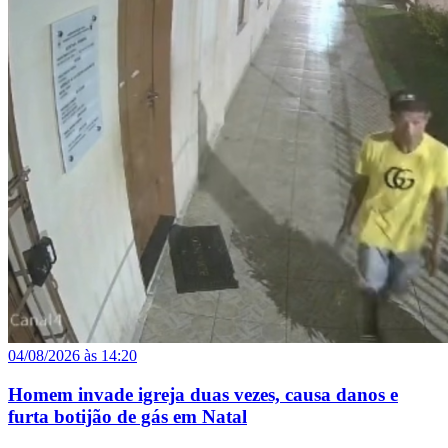
04/08/2026 às 14:20
Homem invade igreja duas vezes, causa danos e
furta botijão de gás em Natal