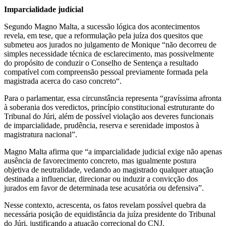
Imparcialidade judicial
Segundo Magno Malta, a sucessão lógica dos acontecimentos
revela, em tese, que a reformulação pela juíza dos quesitos que
submeteu aos jurados no julgamento de Monique “não decorreu de
simples necessidade técnica de esclarecimento, mas possivelmente
do propósito de conduzir o Conselho de Sentença a resultado
compatível com compreensão pessoal previamente formada pela
magistrada acerca do caso concreto“.
Para o parlamentar, essa circunstância representa “gravíssima afronta
à soberania dos veredictos, princípio constitucional estruturante do
Tribunal do Júri, além de possível violação aos deveres funcionais
de imparcialidade, prudência, reserva e serenidade impostos à
magistratura nacional”.
Magno Malta afirma que “a imparcialidade judicial exige não apenas
ausência de favorecimento concreto, mas igualmente postura
objetiva de neutralidade, vedando ao magistrado qualquer atuação
destinada a influenciar, direcionar ou induzir a convicção dos
jurados em favor de determinada tese acusatória ou defensiva”.
Nesse contexto, acrescenta, os fatos revelam possível quebra da
necessária posição de equidistância da juíza presidente do Tribunal
do Júri, justificando a atuação correcional do CNJ.