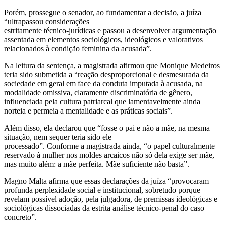
Porém, prossegue o senador, ao fundamentar a decisão, a juíza
“ultrapassou considerações
estritamente técnico-jurídicas e passou a desenvolver argumentação
assentada em elementos sociológicos, ideológicos e valorativos
relacionados à condição feminina da acusada”.
Na leitura da sentença, a magistrada afirmou que Monique Medeiros
teria sido submetida a “reação desproporcional e desmesurada da
sociedade em geral em face da conduta imputada à acusada, na
modalidade omissiva, claramente discriminatória de gênero,
influenciada pela cultura patriarcal que lamentavelmente ainda
norteia e permeia a mentalidade e as práticas sociais”.
Além disso, ela declarou que “fosse o pai e não a mãe, na mesma
situação, nem sequer teria sido ele
processado”. Conforme a magistrada ainda, “o papel culturalmente
reservado à mulher nos moldes arcaicos não só dela exige ser mãe,
mas muito além: a mãe perfeita. Mãe suficiente não basta”.
Magno Malta afirma que essas declarações da juíza “provocaram
profunda perplexidade social e institucional, sobretudo porque
revelam possível adoção, pela julgadora, de premissas ideológicas e
sociológicas dissociadas da estrita análise técnico-penal do caso
concreto”.