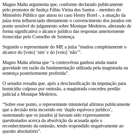
Magno Malta argumenta que, conforme declarado publicamente
pelo promotor de Justiça Fábio Vieira dos Santos – membro do
Ministério Público que atuou no caso Henry Borel -, a atuação da
juíza teria influenciado diretamente o convencimento dos jurados em
ponto sensível do julgamento sobre Monique Medeiros, alterando de
forma significativa o alcance jurídico das respostas anteriormente
fornecidas pelo Conselho de Sentença.
Segundo o representante do MP, a juíza “mudou completamente o
alcance do [voto] ‘sim’ e do [voto] ‘não’”.
Magno Malta afirma que “a controvérsia ganhou ainda maior
gravidade em razão da fundamentação utilizada pela magistrada na
sentença posteriormente proferida”.
O senador ressalta que, após a desclassificação da imputação para
homicídio culposo por omissão, a magistrada concedeu perdão
judicial a Monique Medeiros.
“Sobre esse ponto, o representante ministerial afirmou publicamente
que a decisão teria incorrido em ‘duplo equívoco jurídico’,
sustentando que os jurados já haviam sido expressamente
questionados acerca da absolvição da acusada após o
reconhecimento da omissão, tendo respondido negativamente ao
quesito absolutório”.