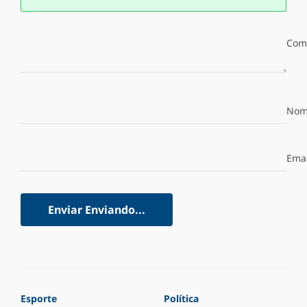
Com
Nom
Emai
Enviar
Enviando...
Esporte
Política