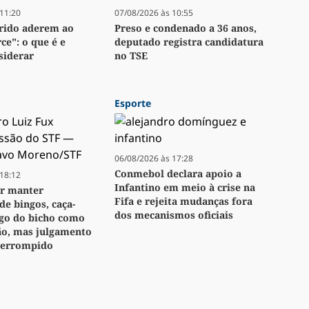
11:20
07/08/2026 às 10:55
arido aderem ao
Preso e condenado a 36 anos,
ce": o que é e
deputado registra candidatura
siderar
no TSE
Esporte
06/08/2026 às 17:28
Conmebol declara apoio a
18:12
Infantino em meio à crise na
or manter
Fifa e rejeita mudanças fora
de bingos, caça-
dos mecanismos oficiais
ogo do bicho como
ão, mas julgamento
nterrompido