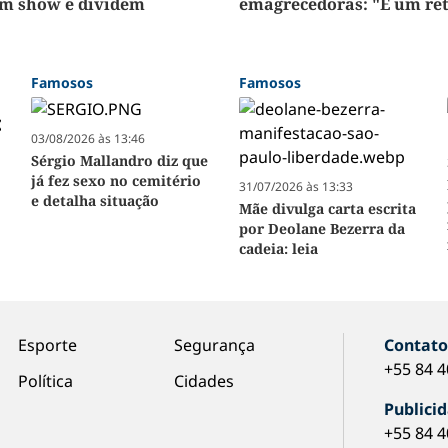
m show e dividem
emagrecedoras: "É um ret
Famosos
Famosos
03/08/2026 às 13:46
Sérgio Mallandro diz que
já fez sexo no cemitério
31/07/2026 às 13:33
e detalha situação
Mãe divulga carta escrita
por Deolane Bezerra da
cadeia: leia
Esporte
Segurança
Contat
+55 84 
Política
Cidades
Publici
+55 84 