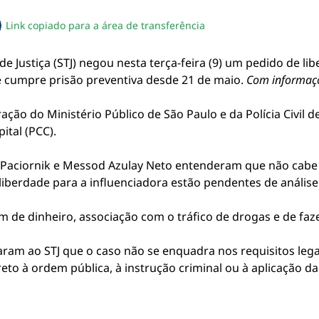
Link copiado para a área de transferência
sapp
acebook
no twitter
ilhe pelo email
piar link da notícia
e Justiça (STJ) negou nesta terça-feira (9) um pedido de li
e cumpre prisão preventiva desde 21 de maio.
Com informaçõ
ção do Ministério Público de São Paulo e da Polícia Civil 
tal (PCC).
an Paciornik e Messod Azulay Neto entenderam que não cabe
erdade para a influenciadora estão pendentes de análise n
m de dinheiro, associação com o tráfico de drogas e de faz
m ao STJ que o caso não se enquadra nos requisitos legai
to à ordem pública, à instrução criminal ou à aplicação da 