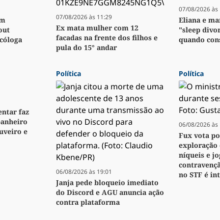
07/08/2026 às 
07/08/2026 às 11:29
em
Eliana e m
Ex mata mulher com 12
out
"sleep divor
facadas na frente dos filhos e
icóloga
quando con
pula do 15° andar
Política
Política
ntar faz
anheiro
06/08/2026 às 
veiro e
Fux vota p
exploração 
níqueis e j
contravenç
06/08/2026 às 19:01
no STF é i
Janja pede bloqueio imediato
do Discord e AGU anuncia ação
contra plataforma