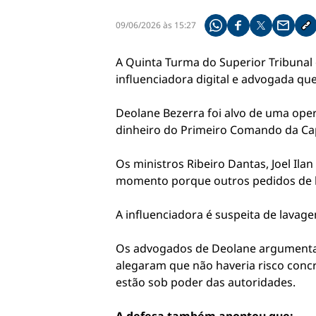
09/06/2026 às 15:27
Compartilhe pelo what
Compartilhar no f
Compartilhar 
Compart
Co
A Quinta Turma do Superior Tribunal d
influenciadora digital e advogada qu
Deolane Bezerra foi alvo de uma opera
dinheiro do Primeiro Comando da Capi
Os ministros Ribeiro Dantas, Joel Il
momento porque outros pedidos de lib
A influenciadora é suspeita de lavage
Os advogados de Deolane argumentara
alegaram que não haveria risco concre
estão sob poder das autoridades.