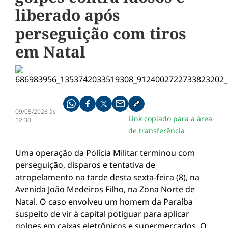
liberado após
perseguição com tiros
em Natal
Compartilhe pelo whatsapp
Compartilhar no facebook
Compartilhar no twitter
Compartilhe pelo email
Copiar link da notícia
09/05/2026 às
Link copiado para a área
12:30
de transferência
Uma operação da Polícia Militar terminou com
perseguição, disparos e tentativa de
atropelamento na tarde desta sexta-feira (8), na
Avenida João Medeiros Filho, na Zona Norte de
Natal. O caso envolveu um homem da Paraíba
suspeito de vir à capital potiguar para aplicar
golpes em caixas eletrônicos e supermercados. O