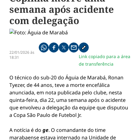
semana após acidente
com delegação
Compartilhe pelo whatsapp
Compartilhar no facebook
Compartilhar no twitter
Compartilhe pelo email
Copiar link da notícia
22/01/2026 às
Link copiado para a área
18:31
de transferência
O técnico do sub-20 do Águia de Marabá, Ronan
Tyezer, de 44 anos, teve a morte encefálica
anunciada, em nota publicada pelo clube, nesta
quinta-feira, dia 22, uma semana após o acidente
que envolveu a delegação da equipe que disputou
a Copa São Paulo de Futebol Jr.
A notícia é do
ge
. O comandante do time
marabaense estava internado na Unidade de