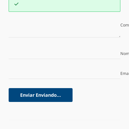
Com
Nom
Emai
Enviar
Enviando...