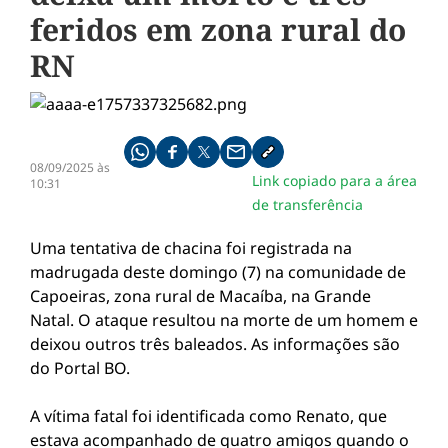
feridos em zona rural do
RN
Compartilhe pelo whatsapp
Compartilhar no facebook
Compartilhar no twitter
Compartilhe pelo email
Copiar link da notícia
08/09/2025 às
Link copiado para a área
10:31
de transferência
Uma tentativa de chacina foi registrada na
madrugada deste domingo (7) na comunidade de
Capoeiras, zona rural de Macaíba, na Grande
Natal. O ataque resultou na morte de um homem e
deixou outros três baleados. As informações são
do Portal BO.
A vítima fatal foi identificada como Renato, que
estava acompanhado de quatro amigos quando o