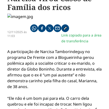
Família dos ricos
Compartilhe pelo whatsapp
Compartilhar no facebook
Compartilhar no twitter
Compartilhe pelo email
Copiar link da notícia
12/11/2025 às
Link copiado para a área
11:03
de transferência
A participação de Narcisa Tamborindeguy no
programa De Frente com a Blogueirinha gerou
polêmica após a socialite criticar o ex-marido, o
diretor da Globo Boninho. Durante a entrevista, ela
afirmou que o ex é “um pai ausente” e não
demonstra carinho pela filha do casal, Marianna,
de 38 anos.
“Ele não é um bom pai para ela. O carro dela
quebrou e ele foi incapaz de trocar. Nem ligou