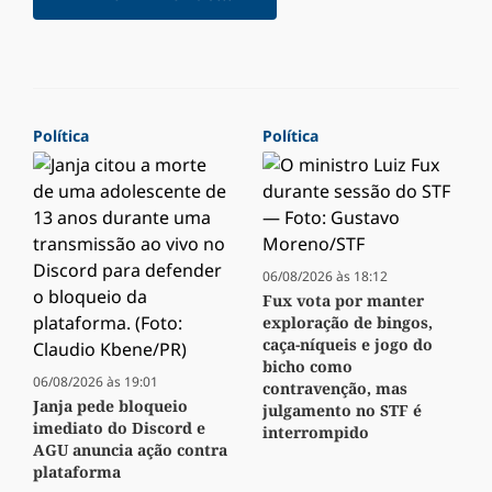
Política
Política
06/08/2026 às 18:12
Fux vota por manter
exploração de bingos,
caça-níqueis e jogo do
bicho como
06/08/2026 às 19:01
contravenção, mas
Janja pede bloqueio
julgamento no STF é
imediato do Discord e
interrompido
AGU anuncia ação contra
plataforma