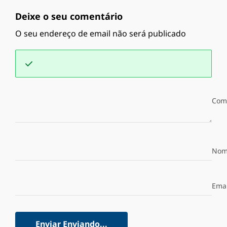
Deixe o seu comentário
O seu endereço de email não será publicado
Com
Nom
Emai
Enviar
Enviando...