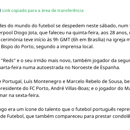
Link copiado para a área de transferência
sapp
acebook
no twitter
ilhe pelo email
piar link da notícia
dades do mundo do futebol se despedem neste sábado, num
rpool Diogo Jota, que faleceu na quinta-feira, aos 28 anos
 cerimónia teve início às 9h GMT (6h em Brasília) na igreja
o Bispo do Porto, segundo a imprensa local.
s "Reds" e o seu irmão mais novo, também jogador da seg
uarta-feira numa autoestrada no Noroeste de Espanha.
de Portugal, Luís Montenegro e Marcelo Rebelo de Sousa, 
esidente do FC Porto, André Villas-Boas; e o jogador do M
r na sexta-feira.
iogo era um ícone do talento que o futebol português repr
de Futebol, que também compareceu para prestar condolênc