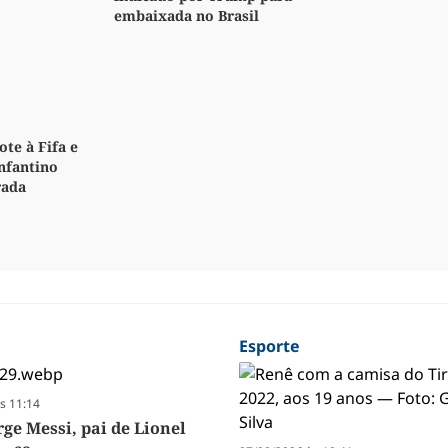
embaixada no Brasil
te à Fifa e
Infantino
rada
Esporte
s 11:14
ge Messi, pai de Lionel