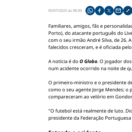
05/07/2025 às 08:30
Compartilhe pelo what
Compartilhar no f
Compartilhar 
Compart
Co
Familiares, amigos, fãs e personali
Porto), do atacante português do Live
com o seu irmão André Silva, de 26. A
falecidos cresceram, e é oficiada pel
A notícia é do
O Globo
. O jogador do
num acidente ocorrido na noite de q
O primeiro-ministro e o presidente 
como o seu agente Jorge Mendes; o pr
compareceram ao velório em Gondoma
"O futebol está realmente de luto. D
presidente da Federação Portuguesa 