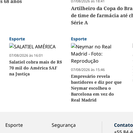
os 68 anos
07/08/2026 às 18:41
Artilheiro da Copa do Bra
de time de farmácia até c
Série A
Esporte
Esporte
07/08/2026 às 16:01
Salatiel cobra mais de R$
70 mil do América SAF
07/08/2026 às 15:46
na Justiça
Empresário revela
bastidores e diz por que
Neymar escolheu o
Barcelona em vez do
Real Madrid
Esporte
Segurança
Contat
+55 84 