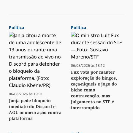
Política
Política
06/08/2026 às 18:12
Fux vota por manter
exploração de bingos,
caça-níqueis e jogo do
bicho como
06/08/2026 às 19:01
contravenção, mas
Janja pede bloqueio
julgamento no STF é
imediato do Discord e
interrompido
AGU anuncia ação contra
plataforma