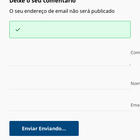
Deixe o seu comentário
O seu endereço de email não será publicado
Com
Nom
Emai
Enviar
Enviando...