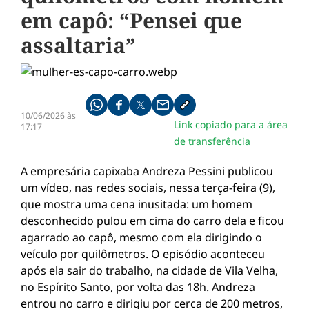
em capô: “Pensei que
assaltaria”
Compartilhe pelo whatsapp
Compartilhar no facebook
Compartilhar no twitter
Compartilhe pelo email
Copiar link da notícia
10/06/2026 às
Link copiado para a área
17:17
de transferência
A empresária capixaba Andreza Pessini publicou
um vídeo, nas redes sociais, nessa terça-feira (9),
que mostra uma cena inusitada: um homem
desconhecido pulou em cima do carro dela e ficou
agarrado ao capô, mesmo com ela dirigindo o
veículo por quilômetros. O episódio aconteceu
após ela sair do trabalho, na cidade de Vila Velha,
no Espírito Santo, por volta das 18h. Andreza
entrou no carro e dirigiu por cerca de 200 metros,