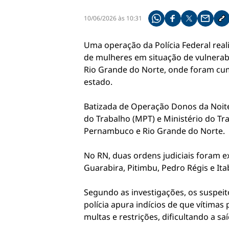
10/06/2026 às 10:31
Compartilhe pelo what
Compartilhar no f
Compartilhar 
Compart
Co
Uma operação da Polícia Federal real
de mulheres em situação de vulnerab
Rio Grande do Norte, onde foram cu
estado.
Batizada de Operação Donos da Noite,
do Trabalho (MPT) e Ministério do T
Pernambuco e Rio Grande do Norte.
No RN, duas ordens judiciais foram
Guarabira, Pitimbu, Pedro Régis e I
Segundo as investigações, os suspei
polícia apura indícios de que vítima
multas e restrições, dificultando a saí