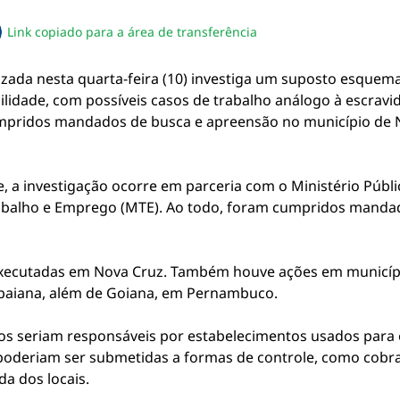
Link copiado para a área de transferência
sapp
acebook
no twitter
ilhe pelo email
piar link da notícia
izada nesta quarta-feira (10) investiga um suposto esquema
ilidade, com possíveis casos de trabalho análogo à escrav
mpridos mandados de busca e apreensão no município de N
 a investigação ocorre em parceria com o Ministério Públic
rabalho e Emprego (MTE). Ao todo, foram cumpridos manda
 executadas em Nova Cruz. Também houve ações em municí
tabaiana, além de Goiana, em Pernambuco.
tos seriam responsáveis por estabelecimentos usados para 
s poderiam ser submetidas a formas de controle, como cobr
da dos locais.