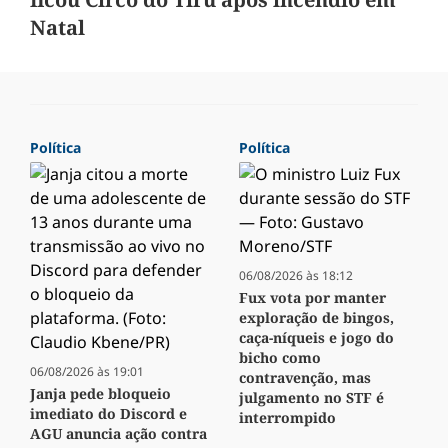
Natal
Política
Política
06/08/2026 às 18:12
Fux vota por manter
exploração de bingos,
caça-níqueis e jogo do
bicho como
06/08/2026 às 19:01
contravenção, mas
Janja pede bloqueio
julgamento no STF é
imediato do Discord e
interrompido
AGU anuncia ação contra