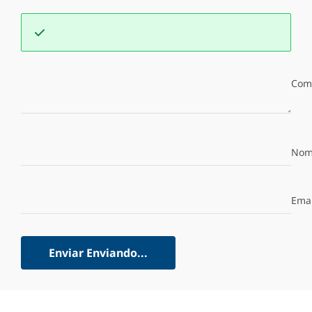
Com
Nom
Emai
Enviar
Enviando...