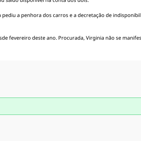
ou saldo disponível na conta dos dois.
pediu a penhora dos carros e a decretação de indisponibil
sde fevereiro deste ano. Procurada, Virginia não se manife