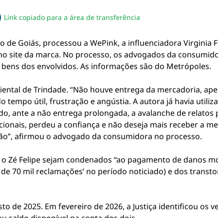
Link copiado para a área de transferência
sapp
acebook
no twitter
ilhe pelo email
piar link da notícia
de Goiás, processou a WePink, a influenciadora Virginia F
 no site da marca. No processo, os advogados da consumi
 bens dos envolvidos. As informações são do Metrópoles.
biental de Trindade. “Não houve entrega da mercadoria, apes
o tempo útil, frustração e angústia. A autora já havia util
o, ante a não entrega prolongada, a avalanche de relatos
acionais, perdeu a confiança e não deseja mais receber a m
ação”, afirmou o advogado da consumidora no processo.
e o Zé Felipe sejam condenados “ao pagamento de danos mora
 de 70 mil reclamações’ no período noticiado) e dos transto
o de 2025. Em fevereiro de 2026, a Justiça identificou os