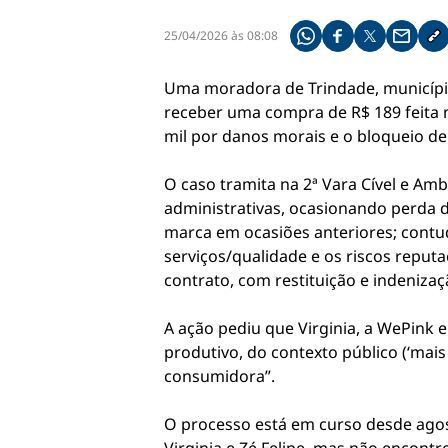
25/04/2026 às 08:08
Compartilhe pelo what
Compartilhar no f
Compartilhar 
Compart
Co
Uma moradora de Trindade, município 
receber uma compra de R$ 189 feita
mil por danos morais e o bloqueio de
O caso tramita na 2ª Vara Cível e Am
administrativas, ocasionando perda d
marca em ocasiões anteriores; contud
serviços/qualidade e os riscos reput
contrato, com restituição e indeniz
A ação pediu que Virginia, a WePink 
produtivo, do contexto público (‘mais
consumidora”.
O processo está em curso desde agost