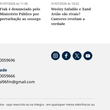
31/07/2026 às 11:36
31/07/2026 às 10:22
Fiuk é denunciado pelo
Wesley Safadão e Xand
Ministério Público por
Avião são rivais?
perturbação ao sossego
Cantores revelam a
verdade
o
40059696
dade
40059666
al96fm@gmail.com
na - seja reescrito ou na íntegra - em quaisquer meios eletrônicos ou