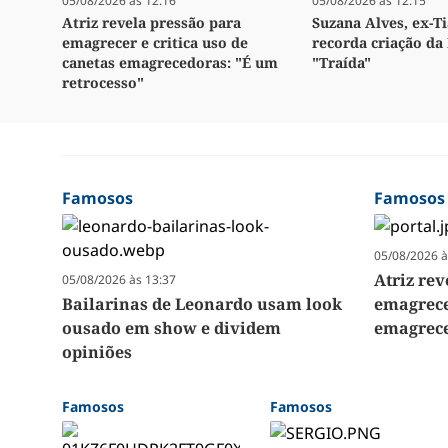
05/08/2026 às 12:16
05/08/2026 às 12:15
Atriz revela pressão para
Suzana Alves, ex-Ti
emagrecer e critica uso de
recorda criação da 
canetas emagrecedoras: "É um
"Traída"
retrocesso"
Famosos
Famosos
05/08/2026 à
Atriz re
05/08/2026 às 13:37
Bailarinas de Leonardo usam look
emagrecer
ousado em show e dividem
emagrece
opiniões
Famosos
Famosos