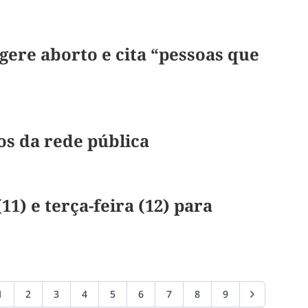
ere aborto e cita “pessoas que
os da rede pública
1) e terça-feira (12) para
1
2
3
4
5
6
7
8
9