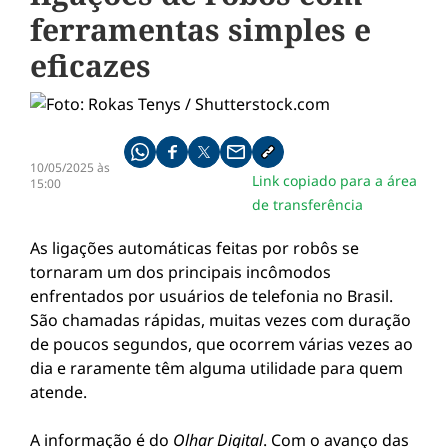
ferramentas simples e
eficazes
Compartilhe pelo whatsapp
Compartilhar no facebook
Compartilhar no twitter
Compartilhe pelo email
Copiar link da notícia
10/05/2025 às
Link copiado para a área
15:00
de transferência
As ligações automáticas feitas por robôs se
tornaram um dos principais incômodos
enfrentados por usuários de telefonia no Brasil.
São chamadas rápidas, muitas vezes com duração
de poucos segundos, que ocorrem várias vezes ao
dia e raramente têm alguma utilidade para quem
atende.
A informação é do
Olhar Digital
. Com o avanço das