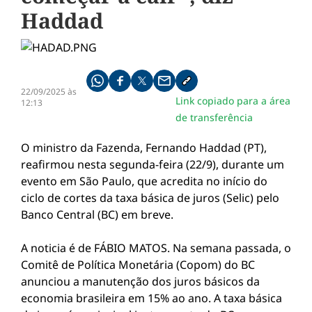
Haddad
Compartilhe pelo whatsapp
Compartilhar no facebook
Compartilhar no twitter
Compartilhe pelo email
Copiar link da notícia
22/09/2025 às
Link copiado para a área
12:13
de transferência
O ministro da Fazenda, Fernando Haddad (PT),
reafirmou nesta segunda-feira (22/9), durante um
evento em São Paulo, que acredita no início do
ciclo de cortes da taxa básica de juros (Selic) pelo
Banco Central (BC) em breve.
A noticia é de FÁBIO MATOS. Na semana passada, o
Comitê de Política Monetária (Copom) do BC
anunciou a manutenção dos juros básicos da
economia brasileira em 15% ao ano. A taxa básica