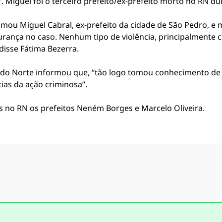
. Miguel foi o terceiro prefeito/ex-prefeito morto no RN d
imou Miguel Cabral, ex-prefeito da cidade de São Pedro, e
urança no caso. Nenhum tipo de violência, principalmente co
disse Fátima Bezerra.
de do Norte informou que, “tão logo tomou conhecimento de
cias da ação criminosa”.
s no RN os prefeitos Neném Borges e Marcelo Oliveira.