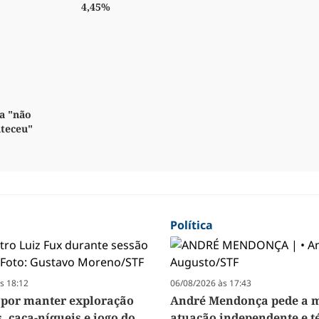
4,45%
a "não
nteceu"
Política
s 18:12
06/08/2026 às 17:43
 por manter exploração
André Mendonça pede a m
, caça-níqueis e jogo do
atuação independente e t