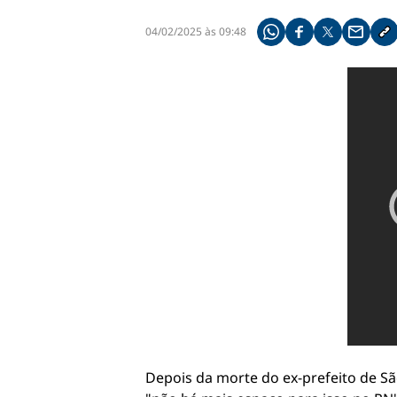
04/02/2025 às 09:48
Compartilhe pelo what
Compartilhar no f
Compartilhar 
Compart
Co
Depois da morte do ex-prefeito de Sã