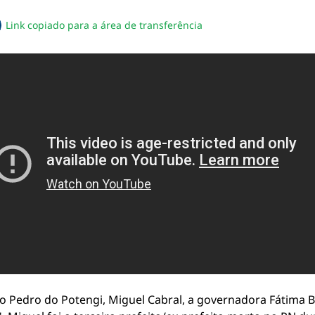
Link copiado para a área de transferência
sapp
acebook
no twitter
ilhe pelo email
piar link da notícia
o Pedro do Potengi, Miguel Cabral, a governadora Fátima B