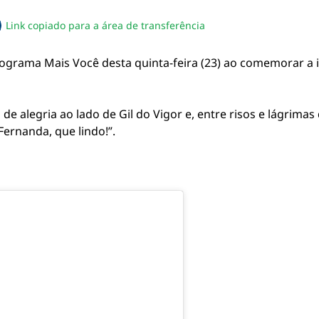
Link copiado para a área de transferência
sapp
acebook
no twitter
ilhe pelo email
piar link da notícia
grama Mais Você desta quinta-feira (23) ao comemorar a 
e alegria ao lado de Gil do Vigor e, entre risos e lágrimas 
Fernanda, que lindo!”.