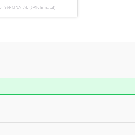
por 96FMNATAL (@96fmnatal)