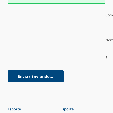
Com
Nom
Emai
Enviar
Enviando...
Esporte
Esporte