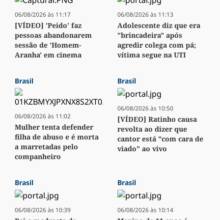
06/08/2026 às 11:17
06/08/2026 às 11:13
[VÍDEO] 'Peido' faz
Adolescente diz que era
pessoas abandonarem
"brincadeira" após
sessão de 'Homem-
agredir colega com pá;
Aranha' em cinema
vítima segue na UTI
Brasil
Brasil
06/08/2026 às 10:50
06/08/2026 às 11:02
[VÍDEO] Ratinho causa
Mulher tenta defender
revolta ao dizer que
filha de abuso e é morta
cantor está "com cara de
a marretadas pelo
viado" ao vivo
companheiro
Brasil
Brasil
06/08/2026 às 10:39
06/08/2026 às 10:14