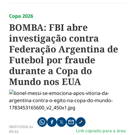
Copa 2026
BOMBA: FBI abre
investigação contra
Federação Argentina de
Futebol por fraude
durante a Copa do
Mundo nos EUA
Compartilhe pelo whatsapp
Compartilhar no facebook
Compartilhar no twitter
Compartilhe pelo email
Copiar link da notícia
08/07/2026 às
Link copiado para a área
09:33