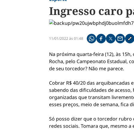
Ingresso caro 
11/01/2022 às 01:48
Compartilhe pelo what
Compartilhar no f
Compartilhar 
Compart
Co
Na próxima quarta-feira (12), às 15h
Rocha, pelo Campeonato Estadual, con
de seu torcedor? Não me parece.
Cobrar R$ 40/20 das arquibancadas e 
sabendo das dificuldades de acesso, 
organizadas que transitam livremente
esses preços, meio de semana, fica dif
Só posso dizer que o torcedor rubro 
redes sociais. Tomara que, mesmo a e