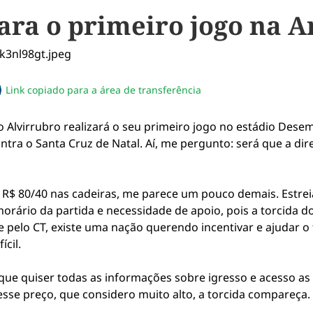
para o primeiro jogo na 
Link copiado para a área de transferência
sapp
acebook
no twitter
ilhe pelo email
piar link da notícia
, o Alvirrubro realizará o seu primeiro jogo no estádio Des
tra o Santa Cruz de Natal. Aí, me pergunto: será que a di
R$ 80/40 nas cadeiras, me parece um pouco demais. Estreia
horário da partida e necessidade de apoio, pois a torcida 
 pelo CT, existe uma nação querendo incentivar e ajudar o 
ícil.
que quiser todas as informações sobre igresso e acesso as 
sse preço, que considero muito alto, a torcida compareça.