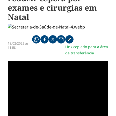
exames e cirurgias em
Natal
Compartilhe pelo whatsapp
Compartilhar no facebook
Compartilhar no twitter
Compartilhe pelo email
Copiar link da notícia
18/02/2025 às
Link copiado para a área
11:58
de transferência