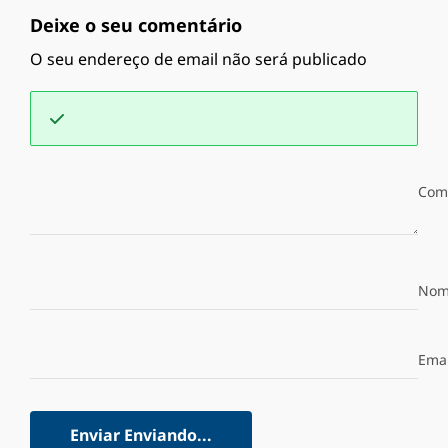
Deixe o seu comentário
O seu endereço de email não será publicado
Com
Nom
Emai
Enviar
Enviando...