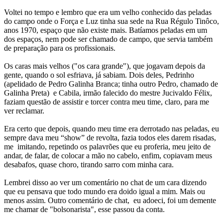
Voltei no tempo e lembro que era um velho conhecido das peladas
do campo onde o Força e Luz tinha sua sede na Rua Régulo Tinôco,
anos 1970, espaço que não existe mais. Batíamos peladas em um
dos espaços, nem pode ser chamado de campo, que servia também
de preparação para os profissionais.
Os caras mais velhos ("os cara grande"), que jogavam depois da
gente, quando o sol esfriava, já sabiam. Dois deles, Pedrinho
(apelidado de Pedro Galinha Branca; tinha outro Pedro, chamado de
Galinha Preta) e Cabila, irmão falecido do mestre Jucivaldo Félix,
faziam questão de assistir e torcer contra meu time, claro, para me
ver reclamar.
Era certo que depois, quando meu time era derrotado nas peladas, eu
sempre dava meu “show” de revolta, fazia todos eles darem risadas,
me imitando, repetindo os palavrões que eu proferia, meu jeito de
andar, de falar, de colocar a mão no cabelo, enfim, copiavam meus
desabafos, quase choro, tirando sarro com minha cara.
Lembrei disso ao ver um comentário no chat de um cara dizendo
que eu pensava que todo mundo era doido igual a mim. Mais ou
menos assim. Outro comentário de chat, eu adoeci, foi um demente
me chamar de "bolsonarista", esse passou da conta.