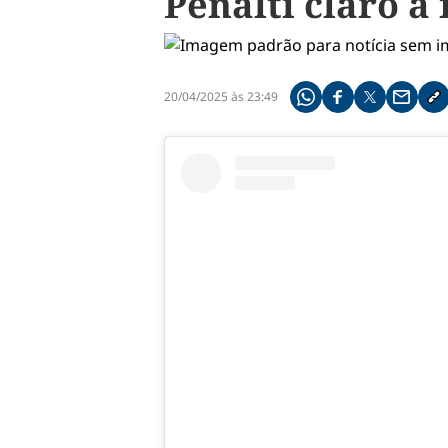
Pênalti claro a
20/04/2025 às 23:49
Compartilhe pelo what
Compartilhar no f
Compartilhar 
Compart
Co