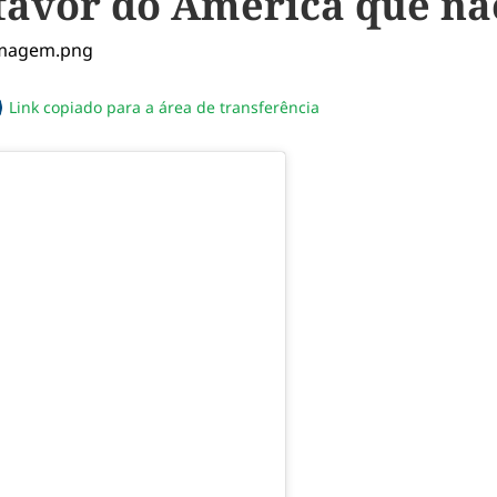
 favor do América que n
Link copiado para a área de transferência
sapp
acebook
no twitter
ilhe pelo email
piar link da notícia