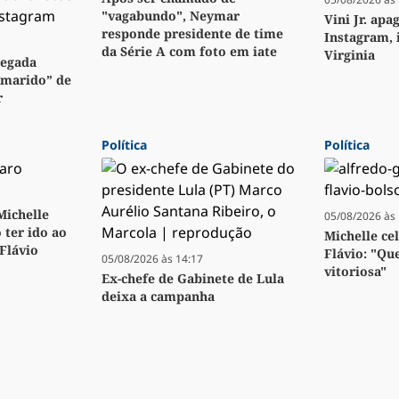
"vagabundo", Neymar
Vini Jr. apa
responde presidente de time
Instagram, 
da Série A com foto em iate
Virginia
regada
“marido” de
r
Política
Política
 Michelle
05/08/2026 às 
 ter ido ao
Michelle ce
 Flávio
Flávio: "Qu
05/08/2026 às 14:17
vitoriosa"
Ex-chefe de Gabinete de Lula
deixa a campanha