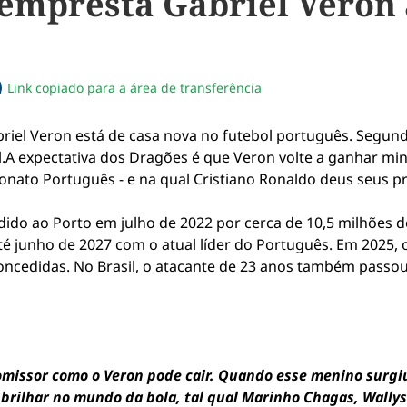
 empresta Gabriel Veron
Link copiado para a área de transferência
sapp
acebook
no twitter
ilhe pelo email
piar link da notícia
briel Veron está de casa nova no futebol português. Segun
A expectativa dos Dragões é que Veron volte a ganhar mi
nato Português - e na qual Cristiano Ronaldo deus seus pr
ido ao Porto em julho de 2022 por cerca de 10,5 milhões d
é junho de 2027 com o atual líder do Português. Em 2025, o
ncedidas. No Brasil, o atacante de 23 anos também passou
promissor como o Veron pode cair. Quando esse menino surgi
 brilhar no mundo da bola, tal qual Marinho Chagas, Wally