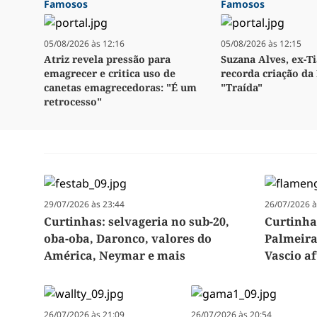
Famosos
Famosos
05/08/2026 às 12:16
05/08/2026 às 12:15
Atriz revela pressão para
Suzana Alves, ex-Ti
emagrecer e critica uso de
recorda criação da 
canetas emagrecedoras: "É um
"Traída"
retrocesso"
29/07/2026 às 23:44
26/07/2026 à
Curtinhas: selvageria no sub-20,
Curtinha
oba-oba, Daronco, valores do
Palmeira
América, Neymar e mais
Vascio a
26/07/2026 às 21:09
26/07/2026 às 20:54