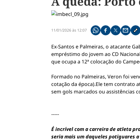
A queda: Porto
11/01/2026 às 12:07
Compartilhe pelo what
Compartilhar no f
Compartilhar 
Compart
Co
Ex-Santos e Palmeiras, o atacante Ga
empréstimo do jovem ao CD Nacional.
que ocupa a 12ª colocação do Campeo
Formado no Palmeiras, Veron foi vend
cotação da época).Ele tem contrato at
sem gols marcados ou assistências co
-----
É incrível com a carreira de atleta 
seria mais um daqueles potiguares a